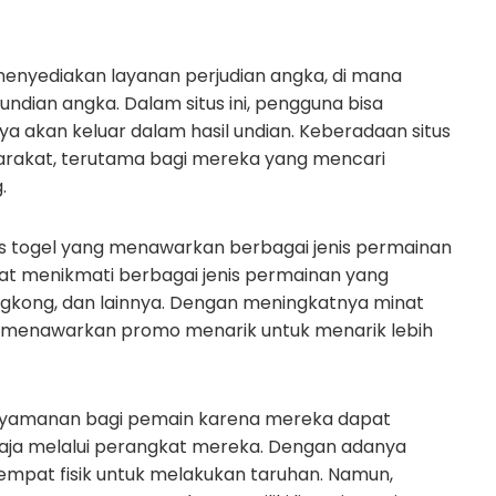
 menyediakan layanan perjudian angka, di mana
dian angka. Dalam situs ini, pengguna bisa
 akan keluar dalam hasil undian. Keberadaan situs
yarakat, terutama bagi mereka yang mencari
.
s togel yang menawarkan berbagai jenis permainan
pat menikmati berbagai jenis permainan yang
ngkong, dan lainnya. Dengan meningkatnya minat
i menawarkan promo menarik untuk menarik lebih
enyamanan bagi pemain karena mereka dapat
aja melalui perangkat mereka. Dengan adanya
e tempat fisik untuk melakukan taruhan. Namun,