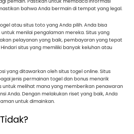
gi pemain. Pastikan untuk membaca informasi
memastikan bahwa Anda bermain di tempat yang legal.
ogel atau situs toto yang Anda pilih. Anda bisa
n untuk menilai pengalaman mereka. Situs yang
diakan pelayanan yang baik, pembayaran yang tepat
Hindari situs yang memiliki banyak keluhan atau
i yang ditawarkan oleh situs togel online. Situs
gai jenis permainan togel dan bonus menarik
us untuk melihat mana yang memberikan penawaran
nsi Anda. Dengan melakukan riset yang baik, Anda
 aman untuk dimainkan.
Tidak?