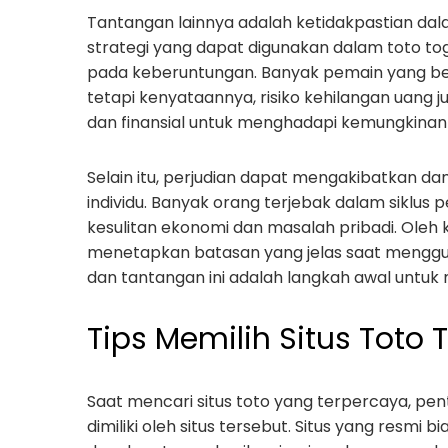
Tantangan lainnya adalah ketidakpastian d
strategi yang dapat digunakan dalam toto to
pada keberuntungan. Banyak pemain yang b
tetapi kenyataannya, risiko kehilangan uang j
dan finansial untuk menghadapi kemungkinan 
Selain itu, perjudian dapat mengakibatkan d
individu. Banyak orang terjebak dalam siklu
kesulitan ekonomi dan masalah pribadi. Oleh 
menetapkan batasan yang jelas saat menggun
dan tantangan ini adalah langkah awal untuk
Tips Memilih Situs Toto
Saat mencari situs toto yang terpercaya, pent
dimiliki oleh situs tersebut. Situs yang resmi 