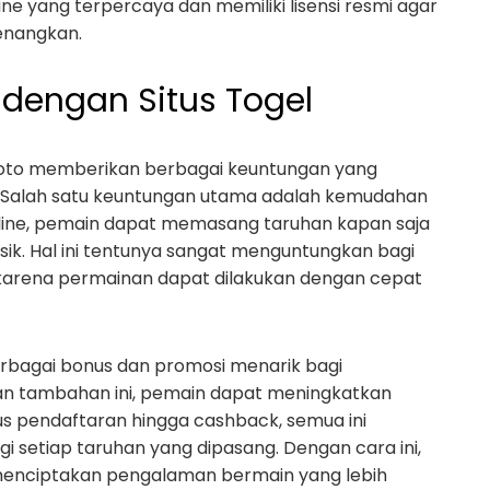
ine yang terpercaya dan memiliki lisensi resmi agar
enangkan.
dengan Situs Togel
atoto memberikan berbagai keuntungan yang
. Salah satu keuntungan utama adalah kemudahan
nline, pemain dapat memasang taruhan kapan saja
fisik. Hal ini tentunya sangat menguntungkan bagi
 karena permainan dapat dilakukan dengan cepat
 berbagai bonus dan promosi menarik bagi
n tambahan ini, pemain dapat meningkatkan
s pendaftaran hingga cashback, semua ini
 setiap taruhan yang dipasang. Dengan cara ini,
a menciptakan pengalaman bermain yang lebih