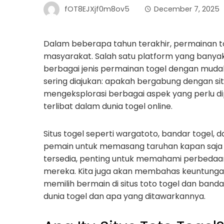
fOT8EJXjf0m8ov5
December 7, 2025
Dalam beberapa tahun terakhir, permainan to
masyarakat. Salah satu platform yang banya
berbagai jenis permainan togel dengan mud
sering diajukan: apakah bergabung dengan situs
mengeksplorasi berbagai aspek yang perlu 
terlibat dalam dunia togel online.
Situs togel seperti wargatoto, bandar togel
pemain untuk memasang taruhan kapan saja d
tersedia, penting untuk memahami perbedaan 
mereka. Kita juga akan membahas keuntungan
memilih bermain di situs toto togel dan bandar
dunia togel dan apa yang ditawarkannya.