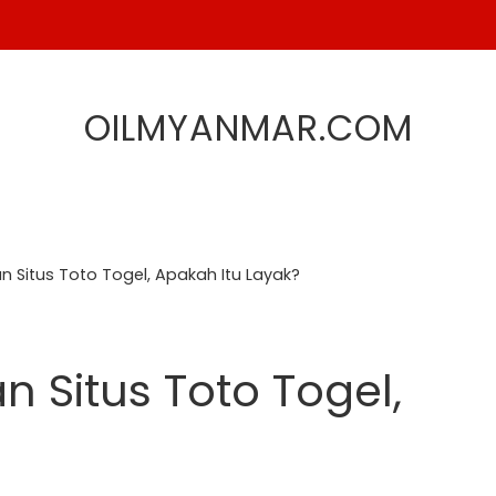
OILMYANMAR.COM
 Situs Toto Togel, Apakah Itu Layak?
 Situs Toto Togel,
?