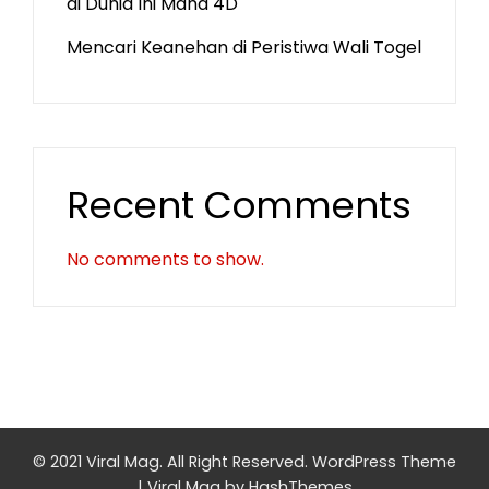
di Dunia Ini Maha 4D
Mencari Keanehan di Peristiwa Wali Togel
Recent Comments
No comments to show.
© 2021 Viral Mag. All Right Reserved.
WordPress Theme
|
Viral Mag
by HashThemes