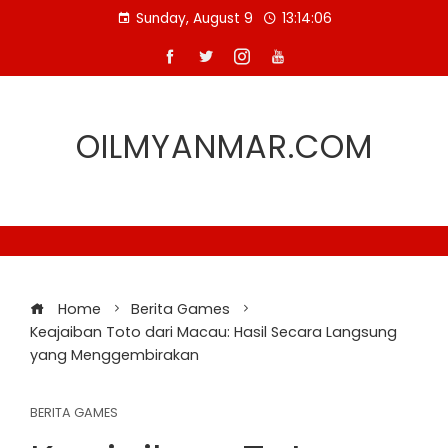
Skip
Sunday, August 9
13:14:06
to
content
OILMYANMAR.COM
Home
Berita Games
Keajaiban Toto dari Macau: Hasil Secara Langsung
yang Menggembirakan
BERITA GAMES