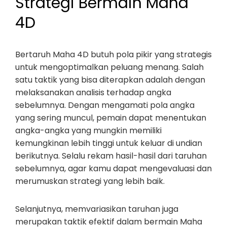
Strategi Bermain Maha
4D
Bertaruh Maha 4D butuh pola pikir yang strategis
untuk mengoptimalkan peluang menang. Salah
satu taktik yang bisa diterapkan adalah dengan
melaksanakan analisis terhadap angka
sebelumnya. Dengan mengamati pola angka
yang sering muncul, pemain dapat menentukan
angka-angka yang mungkin memiliki
kemungkinan lebih tinggi untuk keluar di undian
berikutnya. Selalu rekam hasil-hasil dari taruhan
sebelumnya, agar kamu dapat mengevaluasi dan
merumuskan strategi yang lebih baik.
Selanjutnya, memvariasikan taruhan juga
merupakan taktik efektif dalam bermain Maha