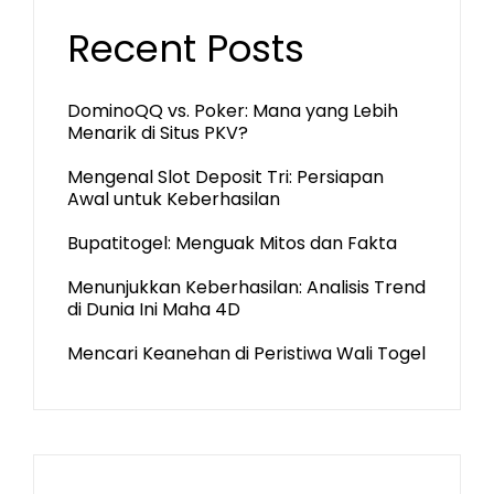
Recent Posts
DominoQQ vs. Poker: Mana yang Lebih
Menarik di Situs PKV?
Mengenal Slot Deposit Tri: Persiapan
Awal untuk Keberhasilan
Bupatitogel: Menguak Mitos dan Fakta
Menunjukkan Keberhasilan: Analisis Trend
di Dunia Ini Maha 4D
Mencari Keanehan di Peristiwa Wali Togel