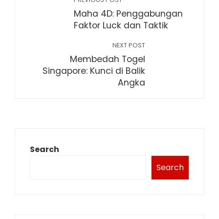
Maha 4D: Penggabungan
Faktor Luck dan Taktik
NEXT POST
Membedah Togel
Singapore: Kunci di Balik
Angka
Search
Search