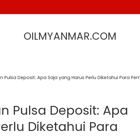
OILMYANMAR.COM
ran Pulsa Deposit: Apa Saja yang Harus Perlu Diketahui Para P
an Pulsa Deposit: Apa
erlu Diketahui Para