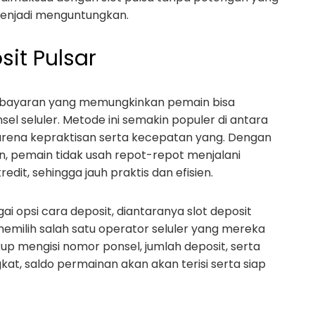
njadi menguntungkan.
sit Pulsar
mbayaran yang memungkinkan pemain bisa
l seluler. Metode ini semakin populer di antara
arena kepraktisan serta kecepatan yang. Dengan
 pemain tidak usah repot-repot menjalani
it, sehingga jauh praktis dan efisien.
ai opsi cara deposit, diantaranya slot deposit
 memilih salah satu operator seluler yang mereka
p mengisi nomor ponsel, jumlah deposit, serta
kat, saldo permainan akan akan terisi serta siap