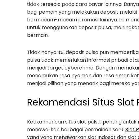
tidak tersedia pada cara bayar lainnya. Bany
bagi pemain yang melakukan deposit melalui p
bermacam-macam promosi lainnya. Ini mencipt
untuk menggunakan deposit pulsa, mening
bermain.
Tidak hanya itu, deposit pulsa pun memberik
pulsa tidak memerlukan informasi pribadi atau
menjadi target cybercrime. Dengan memakai 
menemukan rasa nyaman dan rasa aman ketika
menjadi pilihan yang menarik bagi mereka ya
Rekomendasi Situs Slot 
Ketika mencari situs slot pulsa, penting unt
menawarkan berbagai permainan seru.
Slot 
yang yang menawarkan slot indosat dan slot dep