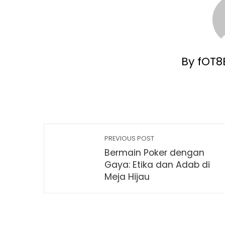
By fOT
PREVIOUS POST
Bermain Poker dengan
Gaya: Etika dan Adab di
Meja Hijau