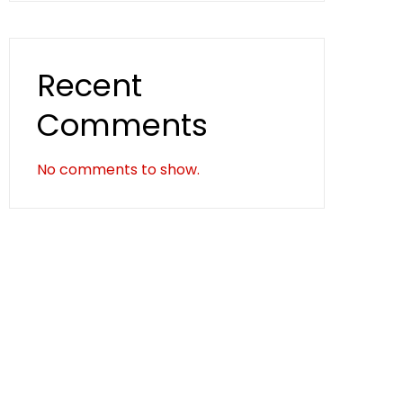
Recent
Comments
No comments to show.