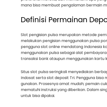
mana bisa membuat pengalaman bermain me
Definisi Permainan Depo
Slot pengisian pulsa merupakan metode pe
melakukan pengisian menggunakan pulsa ponse
pengguna slot online mendatang Indonesia k
menggunakan pulsa sebagai alat pembayaran,
transaksi bank ataupun menggunakan kartu kred
Situs slot pulsa seringkali menyediakan berbag
Indosat serta slot deposit Tri. Pengguna bisa
gunakan. Prosesnya amat mudah; pemain cuku
mematuhi instruksi yang diberikan. Dalam sing
untuk bisa dipakai.