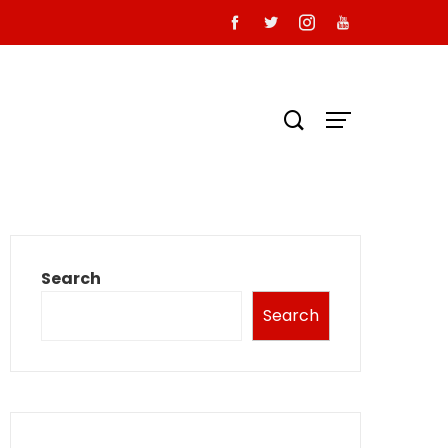
Search
Search