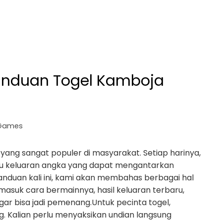
Panduan Togel Kamboja
 Games
yang sangat populer di masyarakat. Setiap harinya,
gu keluaran angka yang dapat mengantarkan
duan kali ini, kami akan membahas berbagai hal
masuk cara bermainnya, hasil keluaran terbaru,
r bisa jadi pemenang.Untuk pecinta togel,
g. Kalian perlu menyaksikan undian langsung