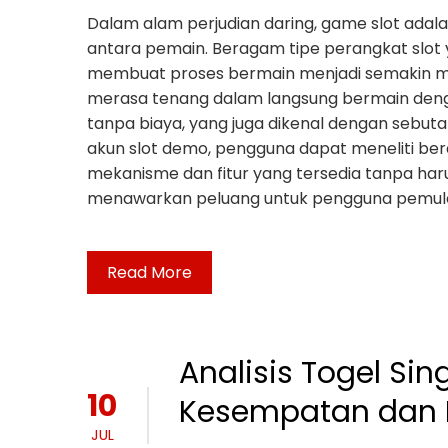
Dalam alam perjudian daring, game slot adalah
antara pemain. Beragam tipe perangkat slot
membuat proses bermain menjadi semakin me
merasa tenang dalam langsung bermain denga
tanpa biaya, yang juga dikenal dengan sebuta
akun slot demo, pengguna dapat meneliti be
mekanisme dan fitur yang tersedia tanpa haru
menawarkan peluang untuk pengguna pemula 
Read More
Analisis Togel Si
10
Kesempatan dan 
JUL