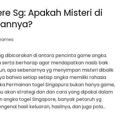
ere Sg: Apakah Misteri di
ilannya?
 Games
ang dibicarakan di antara pencinta game angka.
a serta berharap agar mendapatkan nasib baik
mun, apa sebenarnya yg menyimpan misteri dibalik
a bahwa setiap setiap angka memiliki rahasia
eka.Permainan togel Singapura bukan hanya game,
u akan strategi dan dan cara yang dipakai dalam
n angka togel Singapore, banyak petaruh yg
enai hasil keluaran, hasilnya, dan juga pola…