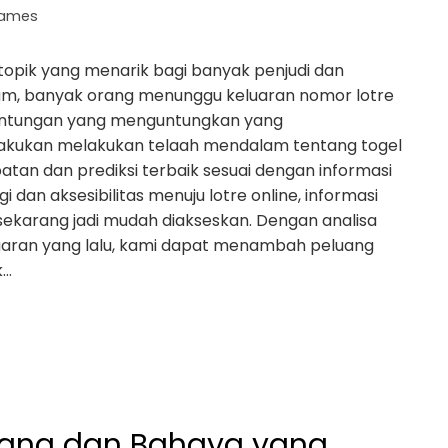
Games
topik yang menarik bagi banyak penjudi dan
lam, banyak orang menunggu keluaran nomor lotre
euntungan yang menguntungkan yang
elakukan melakukan telaah mendalam tentang togel
an dan prediksi terbaik sesuai dengan informasi
 dan aksesibilitas menuju lotre online, informasi
karang jadi mudah diakseskan. Dengan analisa
uaran yang lalu, kami dapat menambah peluang
k…
luang dan Bahaya yang