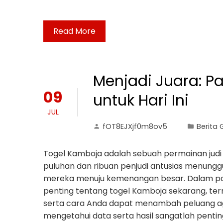
Read More
Menjadi Juara: 
09
untuk Hari Ini
JUL
fOT8EJXjf0m8ov5
Berita
Togel Kamboja adalah sebuah permainan judi 
puluhan dan ribuan penjudi antusias menung
mereka menuju kemenangan besar. Dalam pan
penting tentang togel Kamboja sekarang, ter
serta cara Anda dapat menambah peluang aga
mengetahui data serta hasil sangatlah pentin