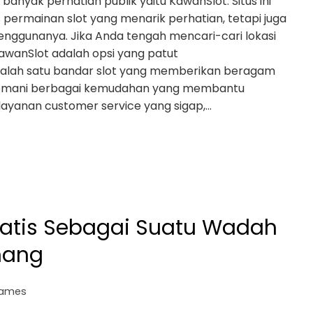
anyak perhatian publik yaitu KawanSlot. Situs ini
permainan slot yang menarik perhatian, tetapi juga
ggunanya. Jika Anda tengah mencari-cari lokasi
KawanSlot adalah opsi yang patut
salah satu bandar slot yang memberikan beragam
temani berbagai kemudahan yang membantu
layanan customer service yang sigap,…
ratis Sebagai Suatu Wadah
nang
Games