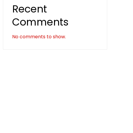
Recent
Comments
No comments to show.