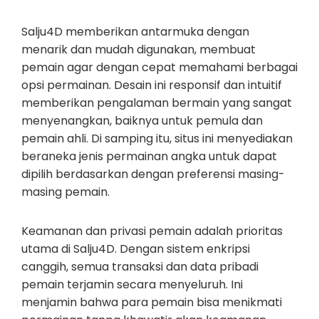
Salju4D memberikan antarmuka dengan
menarik dan mudah digunakan, membuat
pemain agar dengan cepat memahami berbagai
opsi permainan. Desain ini responsif dan intuitif
memberikan pengalaman bermain yang sangat
menyenangkan, baiknya untuk pemula dan
pemain ahli. Di samping itu, situs ini menyediakan
beraneka jenis permainan angka untuk dapat
dipilih berdasarkan dengan preferensi masing-
masing pemain.
Keamanan dan privasi pemain adalah prioritas
utama di Salju4D. Dengan sistem enkripsi
canggih, semua transaksi dan data pribadi
pemain terjamin secara menyeluruh. Ini
menjamin bahwa para pemain bisa menikmati