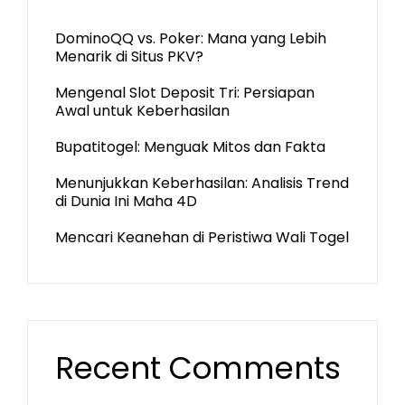
DominoQQ vs. Poker: Mana yang Lebih
Menarik di Situs PKV?
Mengenal Slot Deposit Tri: Persiapan
Awal untuk Keberhasilan
Bupatitogel: Menguak Mitos dan Fakta
Menunjukkan Keberhasilan: Analisis Trend
di Dunia Ini Maha 4D
Mencari Keanehan di Peristiwa Wali Togel
Recent Comments