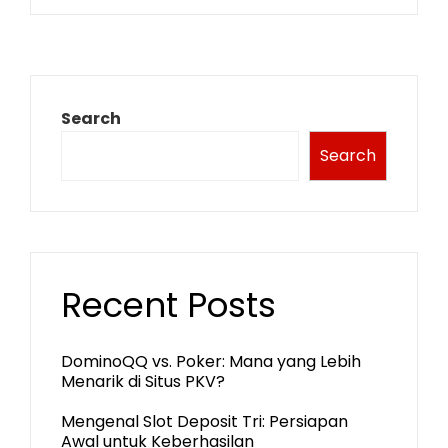
Search
Search
Recent Posts
DominoQQ vs. Poker: Mana yang Lebih
Menarik di Situs PKV?
Mengenal Slot Deposit Tri: Persiapan
Awal untuk Keberhasilan