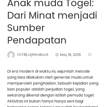
Anak muda Togel:
Dari Minat menjadi
Sumber
Pendapatan
fOT8EJXjf0m8ov5
May 18, 2026
Di era modern di waktu ini, sejumlah metode
yang bisa dilakukan oleh generasi muda untuk
memperoleh penghasilan. Sebuah kejadian yang
kian populer adalah perjudian togel, yang
sekarang dikenal dengan istilah pemuda togel.
Aktivitas ini bukan hanya hanya seni bagi