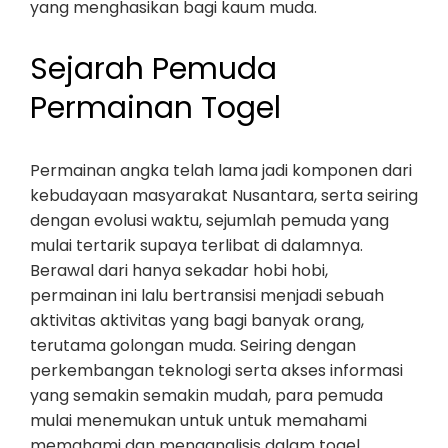
yang menghasikan bagi kaum muda.
Sejarah Pemuda
Permainan Togel
Permainan angka telah lama jadi komponen dari
kebudayaan masyarakat Nusantara, serta seiring
dengan evolusi waktu, sejumlah pemuda yang
mulai tertarik supaya terlibat di dalamnya.
Berawal dari hanya sekadar hobi hobi,
permainan ini lalu bertransisi menjadi sebuah
aktivitas aktivitas yang bagi banyak orang,
terutama golongan muda. Seiring dengan
perkembangan teknologi serta akses informasi
yang semakin semakin mudah, para pemuda
mulai menemukan untuk untuk memahami
memahami dan menganalisis dalam togel,