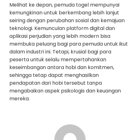
Melihat ke depan, pemuda togel mempunyai
kemungkinan untuk berkembang lebih lanjut
seiring dengan perubahan sosial dan kemajuan
teknologi. Kemunculan platform digital dan
aplikasi perjudian yang lebih modern bisa
membuka peluang bagi para pemuda untuk ikut
dalam industri ini. Tetapi, krusial bagi para
peserta untuk selalu mempertahankan
keseimbangan antara hobi dan komitmen,
sehingga tetap dapat menghasilkan
pendapatan dari hobi tersebut tanpa
mengabaikan aspek psikologis dan keuangan
mereka.