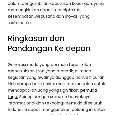
dalam pengambilan keputusan keuangan, yang
memungkinkan dapat menciptakan
kesempatan wirausaha dan inovasi yang
sustainable.
Ringkasan dan
Pandangan Ke depan
Generasi muda yang bermain togel telah
menunjukkan tren yang menarik, di mana
kegiatan yang awalnya dianggap hanya hiburan
kini mampu bertransformasi menjadi jalan untuk
mendapatkan uang yang signifikan.
pemuda
togel
Seiring dengan semakin banyaknya
informasional dan teknologi, pemuda di seluruh
Indonesia dapat menggunakan peluang ini untuk