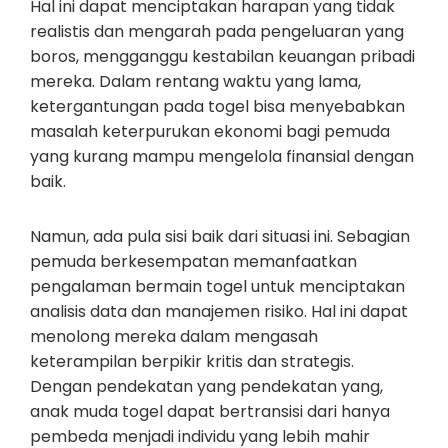
Hal ini dapat menciptakan harapan yang tidak
realistis dan mengarah pada pengeluaran yang
boros, mengganggu kestabilan keuangan pribadi
mereka. Dalam rentang waktu yang lama,
ketergantungan pada togel bisa menyebabkan
masalah keterpurukan ekonomi bagi pemuda
yang kurang mampu mengelola finansial dengan
baik.
Namun, ada pula sisi baik dari situasi ini. Sebagian
pemuda berkesempatan memanfaatkan
pengalaman bermain togel untuk menciptakan
analisis data dan manajemen risiko. Hal ini dapat
menolong mereka dalam mengasah
keterampilan berpikir kritis dan strategis.
Dengan pendekatan yang pendekatan yang,
anak muda togel dapat bertransisi dari hanya
pembeda menjadi individu yang lebih mahir