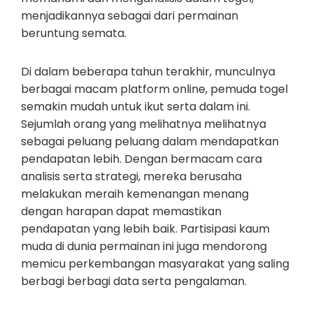
menjadikannya sebagai dari permainan
beruntung semata.
Di dalam beberapa tahun terakhir, munculnya
berbagai macam platform online, pemuda togel
semakin mudah untuk ikut serta dalam ini.
Sejumlah orang yang melihatnya melihatnya
sebagai peluang peluang dalam mendapatkan
pendapatan lebih. Dengan bermacam cara
analisis serta strategi, mereka berusaha
melakukan meraih kemenangan menang
dengan harapan dapat memastikan
pendapatan yang lebih baik. Partisipasi kaum
muda di dunia permainan ini juga mendorong
memicu perkembangan masyarakat yang saling
berbagi berbagi data serta pengalaman.