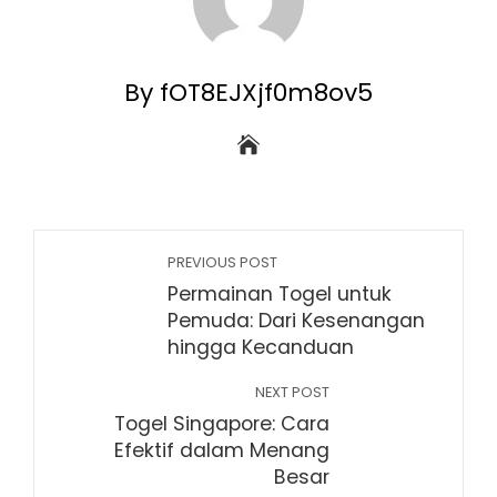
By fOT8EJXjf0m8ov5
PREVIOUS POST
Permainan Togel untuk
Pemuda: Dari Kesenangan
hingga Kecanduan
NEXT POST
Togel Singapore: Cara
Efektif dalam Menang
Besar