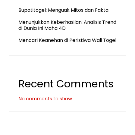
Bupatitogel: Menguak Mitos dan Fakta
Menunjukkan Keberhasilan: Analisis Trend
di Dunia Ini Maha 4D
Mencari Keanehan di Peristiwa Wali Togel
Recent Comments
No comments to show.