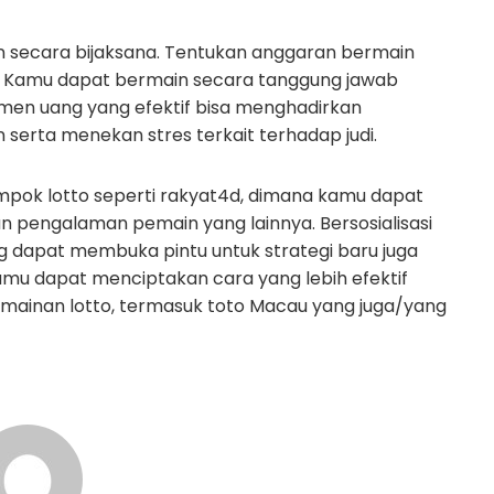
gan secara bijaksana. Tentukan anggaran bermain
a, Kamu dapat bermain secara tanggung jawab
men uang yang efektif bisa menghadirkan
rta menekan stres terkait terhadap judi.
pok lotto seperti rakyat4d, dimana kamu dapat
n pengalaman pemain yang lainnya. Bersosialisasi
ng dapat membuka pintu untuk strategi baru juga
Kamu dapat menciptakan cara yang lebih efektif
inan lotto, termasuk toto Macau yang juga/yang