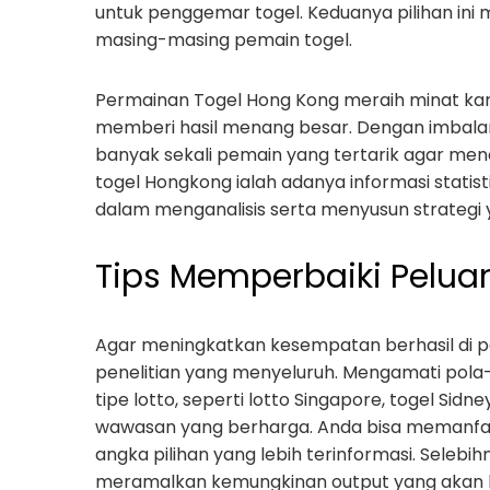
untuk penggemar togel. Keduanya pilihan ini me
masing-masing pemain togel.
Permainan Togel Hong Kong meraih minat ka
memberi hasil menang besar. Dengan imbala
banyak sekali pemain yang tertarik agar men
togel Hongkong ialah adanya informasi stati
dalam menganalisis serta menyusun strategi
Tips Memperbaiki Pelu
Agar meningkatkan kesempatan berhasil di pe
penelitian yang menyeluruh. Mengamati pola-
tipe lotto, seperti lotto Singapore, togel Si
wawasan yang berharga. Anda bisa memanfaa
angka pilihan yang lebih terinformasi. Selebi
meramalkan kemungkinan output yang akan k