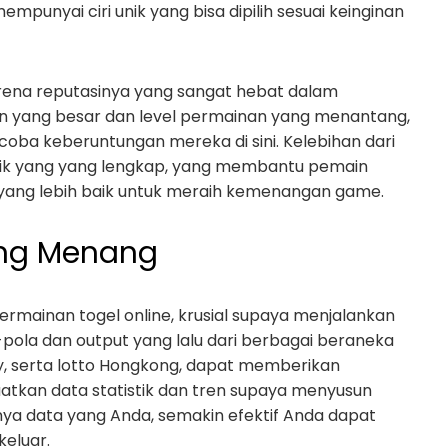
mpunyai ciri unik yang bisa dipilih sesuai keinginan
rena reputasinya yang sangat hebat dalam
n yang besar dan level permainan yang menantang,
coba keberuntungan mereka di sini. Kelebihan dari
stik yang yang lengkap, yang membantu pemain
 yang lebih baik untuk meraih kemenangan game.
ang Menang
rmainan togel online, krusial supaya menjalankan
pola dan output yang lalu dari berbagai beraneka
dney, serta lotto Hongkong, dapat memberikan
tkan data statistik dan tren supaya menyusun
hnya data yang Anda, semakin efektif Anda dapat
eluar.