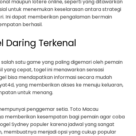
sional maupun lotere online, seperti yang ditawarkan
usial untuk menemukan keselarasan antara strategi
diri. Ini dapat memberikan pengalaman bermain
mpatan berhasil.
l Daring Terkenal
 salah satu game yang paling digemari oleh pemain
il yang cepat, togel ini menawarkan sensasi
gel bisa mendapatkan informasi secara mudah
kyat4d, yang memberikan akses ke menuju keluaran,
empatan untuk menang.
ga mempunyai penggemar setia. Toto Macau
gga memberikan kesempatan bagi pemain agar coba
an togel Sydney populer karena jadwal yang sangat
n, membuatnya menjadi opsi yang cukup popular