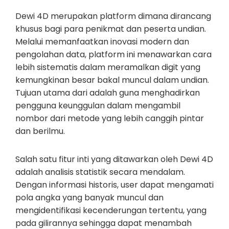
Dewi 4D merupakan platform dimana dirancang
khusus bagi para penikmat dan peserta undian.
Melalui memanfaatkan inovasi modern dan
pengolahan data, platform ini menawarkan cara
lebih sistematis dalam meramalkan digit yang
kemungkinan besar bakal muncul dalam undian.
Tujuan utama dari adalah guna menghadirkan
pengguna keunggulan dalam mengambil
nombor dari metode yang lebih canggih pintar
dan berilmu.
Salah satu fitur inti yang ditawarkan oleh Dewi 4D
adalah analisis statistik secara mendalam.
Dengan informasi historis, user dapat mengamati
pola angka yang banyak muncul dan
mengidentifikasi kecenderungan tertentu, yang
pada gilirannya sehingga dapat menambah