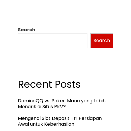
Search
Search
Recent Posts
DominoQQ vs. Poker: Mana yang Lebih
Menarik di Situs PKV?
Mengenal Slot Deposit Tri: Persiapan
Awal untuk Keberhasilan