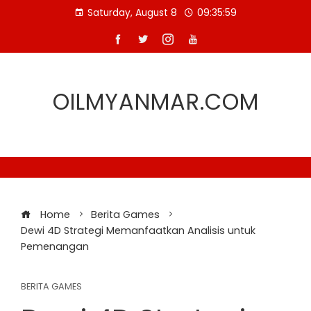
Skip
Saturday, August 8
09:35:59
to
content
OILMYANMAR.COM
Home
Berita Games
Dewi 4D Strategi Memanfaatkan Analisis untuk
Pemenangan
BERITA GAMES