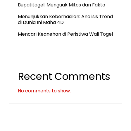
Bupatitogel: Menguak Mitos dan Fakta
Menunjukkan Keberhasilan: Analisis Trend
di Dunia Ini Maha 4D
Mencari Keanehan di Peristiwa Wali Togel
Recent Comments
No comments to show.