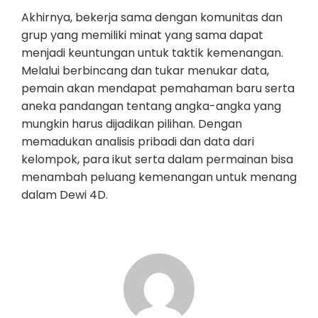
Akhirnya, bekerja sama dengan komunitas dan
grup yang memiliki minat yang sama dapat
menjadi keuntungan untuk taktik kemenangan.
Melalui berbincang dan tukar menukar data,
pemain akan mendapat pemahaman baru serta
aneka pandangan tentang angka-angka yang
mungkin harus dijadikan pilihan. Dengan
memadukan analisis pribadi dan data dari
kelompok, para ikut serta dalam permainan bisa
menambah peluang kemenangan untuk menang
dalam Dewi 4D.