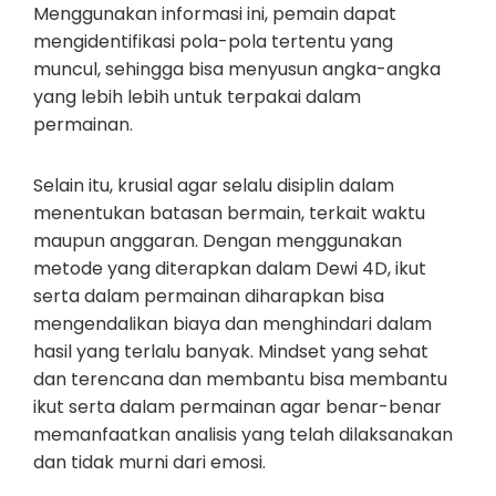
Menggunakan informasi ini, pemain dapat
mengidentifikasi pola-pola tertentu yang
muncul, sehingga bisa menyusun angka-angka
yang lebih lebih untuk terpakai dalam
permainan.
Selain itu, krusial agar selalu disiplin dalam
menentukan batasan bermain, terkait waktu
maupun anggaran. Dengan menggunakan
metode yang diterapkan dalam Dewi 4D, ikut
serta dalam permainan diharapkan bisa
mengendalikan biaya dan menghindari dalam
hasil yang terlalu banyak. Mindset yang sehat
dan terencana dan membantu bisa membantu
ikut serta dalam permainan agar benar-benar
memanfaatkan analisis yang telah dilaksanakan
dan tidak murni dari emosi.