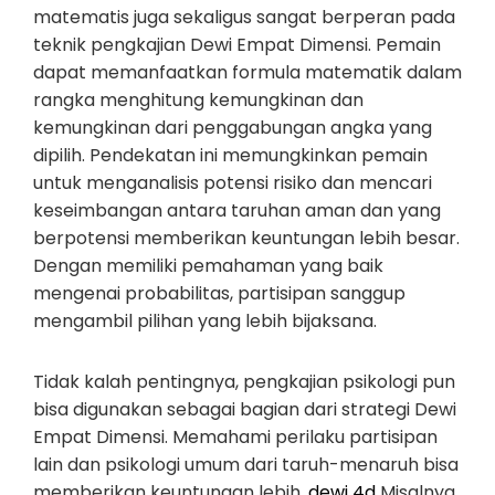
matematis juga sekaligus sangat berperan pada
teknik pengkajian Dewi Empat Dimensi. Pemain
dapat memanfaatkan formula matematik dalam
rangka menghitung kemungkinan dan
kemungkinan dari penggabungan angka yang
dipilih. Pendekatan ini memungkinkan pemain
untuk menganalisis potensi risiko dan mencari
keseimbangan antara taruhan aman dan yang
berpotensi memberikan keuntungan lebih besar.
Dengan memiliki pemahaman yang baik
mengenai probabilitas, partisipan sanggup
mengambil pilihan yang lebih bijaksana.
Tidak kalah pentingnya, pengkajian psikologi pun
bisa digunakan sebagai bagian dari strategi Dewi
Empat Dimensi. Memahami perilaku partisipan
lain dan psikologi umum dari taruh-menaruh bisa
memberikan keuntungan lebih.
dewi 4d
Misalnya,