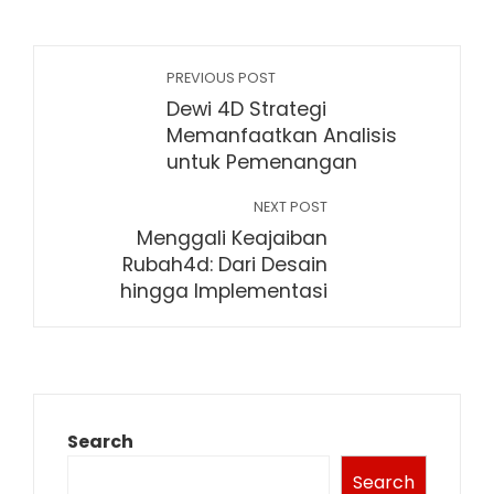
PREVIOUS POST
Dewi 4D Strategi
Memanfaatkan Analisis
untuk Pemenangan
NEXT POST
Menggali Keajaiban
Rubah4d: Dari Desain
hingga Implementasi
Search
Search