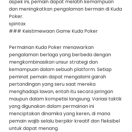
aspek ini, pemain dapat melatih kemampuan
dan meningkatkan pengalaman bermain di Kuda
Poker.
spintax
### Keistimewaan Game Kuda Poker
Permainan Kuda Poker menawarkan
pengalaman berlaga yang berbeda dengan
mengkombinasikan unsur strategi dan
kemampuan dalam sebuah platform. Setiap
peminat pemain dapat mengalami gairah
pertandingan yang seru saat mereka
menghadapi lawan, entah itu secara jaringan
maupun dalam kompetisi langsung. Variasi taktik
yang digunakan dalam permainan ini
menciptakan dinamika yang keren, di mana
pemain wajib selalu berpikir kreatif dan fleksibel
untuk dapat menang.