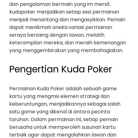
dan pengalaman bermain yang im mersif,
kudapoker menjadikan setiap sesi permainan
menjadi menantang dan mengasyikkan. Pemain
dapat menikmati aneka variasi permainan
seraya bersaing dengan lawan, melatih
keterampilan mereka, dan meraih kemenangan
yang menggembirakan yang membahagiakan.
Pengertian Kuda Poker
Permainan Kuda Poker adalah sebuah game
kartu yang mengmix elemen strategi dan
keberuntungan, menjadikannya sebagai salah
satu game yang dikenal di antara pecinta
taruhan. Dalam permainan ini, setiap pemain
berusaha untuk memperoleh susunan kartu
terbaik agar dapat mengalahkan lawan dan