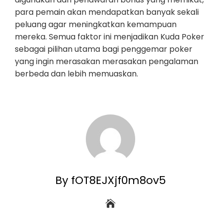
para pemain akan mendapatkan banyak sekali
peluang agar meningkatkan kemampuan
mereka. Semua faktor ini menjadikan Kuda Poker
sebagai pilihan utama bagi penggemar poker
yang ingin merasakan merasakan pengalaman
berbeda dan lebih memuaskan.
By fOT8EJXjf0m8ov5