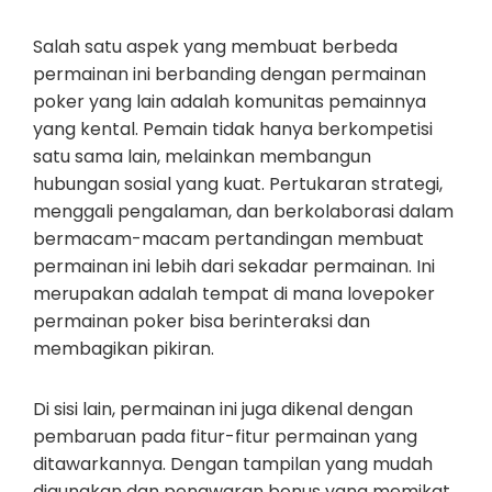
Salah satu aspek yang membuat berbeda
permainan ini berbanding dengan permainan
poker yang lain adalah komunitas pemainnya
yang kental. Pemain tidak hanya berkompetisi
satu sama lain, melainkan membangun
hubungan sosial yang kuat. Pertukaran strategi,
menggali pengalaman, dan berkolaborasi dalam
bermacam-macam pertandingan membuat
permainan ini lebih dari sekadar permainan. Ini
merupakan adalah tempat di mana lovepoker
permainan poker bisa berinteraksi dan
membagikan pikiran.
Di sisi lain, permainan ini juga dikenal dengan
pembaruan pada fitur-fitur permainan yang
ditawarkannya. Dengan tampilan yang mudah
digunakan dan penawaran bonus yang memikat,