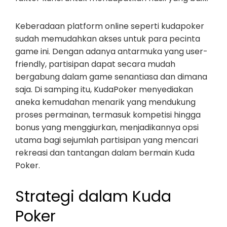
Keberadaan platform online seperti kudapoker
sudah memudahkan akses untuk para pecinta
game ini. Dengan adanya antarmuka yang user-
friendly, partisipan dapat secara mudah
bergabung dalam game senantiasa dan dimana
saja. Di samping itu, KudaPoker menyediakan
aneka kemudahan menarik yang mendukung
proses permainan, termasuk kompetisi hingga
bonus yang menggiurkan, menjadikannya opsi
utama bagi sejumlah partisipan yang mencari
rekreasi dan tantangan dalam bermain Kuda
Poker.
Strategi dalam Kuda
Poker